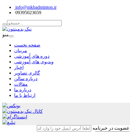
info@nikbadminton.ir
09395023659
منو
صفحه نخست
مربیان
دوره های آموزشی
ویدیوی های آموزشی
اخبار
گالری تصاویر
درباره سالن
مقالات
درباره ما
ارتباط با ما
عضویت در خبرنامه