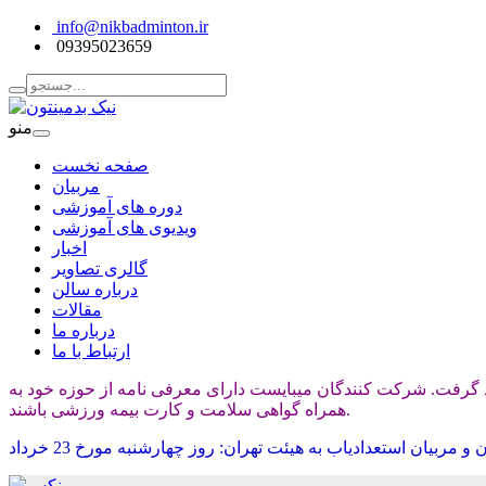
info@nikbadminton.ir
09395023659
منو
صفحه نخست
مربیان
دوره های آموزشی
ویدیوی های آموزشی
اخبار
گالری تصاویر
درباره سالن
مقالات
درباره ما
ارتباط با ما
 خرداد ماه ساعت ۱۶ در سالن بدمینتون شیرودی انجام خواهد گرفت. شرکت کنندگان میبایست دارای معرفی نامه از حوزه خود به
همراه گواهی سلامت و کارت بیمه ورزشی باشند.
مربیان استعدادیاب به هیئت تهران: روز چهارشنبه مورخ 23 خرداد