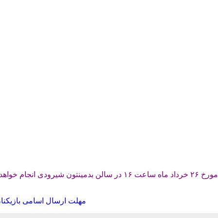
انجام آزمون های استعدادیابی گروه ب پسران تهران در روز شنبه مورخ ۲۶
مهلت ارسال اسامی بازیکنان و 