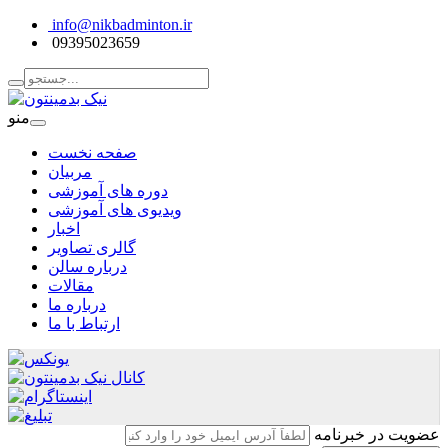
info@nikbadminton.ir
09395023659
منو
صفحه نخست
مربیان
دوره های آموزشی
ویدیوی های آموزشی
اخبار
گالری تصاویر
درباره سالن
مقالات
درباره ما
ارتباط با ما
عضویت در خبرنامه