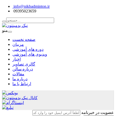
info@nikbadminton.ir
09395023659
منو
صفحه نخست
مربیان
دوره های آموزشی
ویدیوی های آموزشی
اخبار
گالری تصاویر
درباره سالن
مقالات
درباره ما
ارتباط با ما
عضویت در خبرنامه