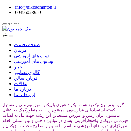
info@nikbadminton.ir
09395023659
منو
صفحه نخست
مربیان
دوره های آموزشی
ویدیوی های آموزشی
اخبار
گالری تصاویر
درباره سالن
مقالات
درباره ما
ارتباط با ما
گروه بدمینتون نیک به همت نیکزاد شیری بازیکن اسبق تیم ملی و مسئول
کمیته استعدادیابی فدارسیون بدمینتون ج.ا.ا به منظورکمک به اعتلای
بدمینتون ایران زمین و آموزش مستعدین این رشته جهت نیل به اهداف
قهرمانی بازیکنان وافتخارآفرینی ایشان در میادین داخلی و بین المللی اقدام
به برگزاری دوره های آموزشی متناسب با سنین و سطوح مختلف بازیکنان و