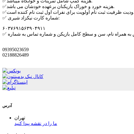
✅هزینه کمپ شامل تمرینات و خوابگاه میباشد.
✅هزینه خورد و خوراک بازیکنان برعهده خودشان می باشد.
✅ شماره کارت نیکزاد شیری:
۶۰۳۷۶۹۱۵۶۳۹۰۴۹۱۱
09395023659
02188826489
آدرس
تهران
ما را در نقشه پیدا کنید