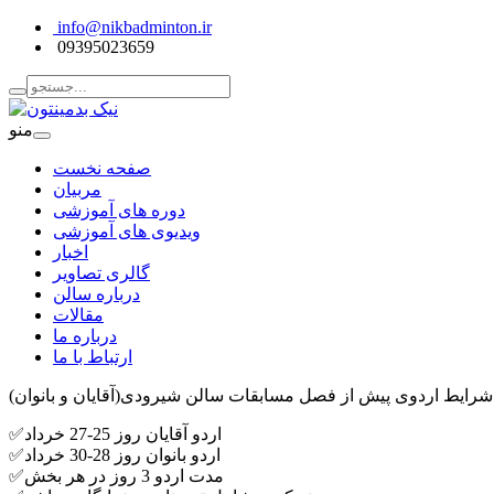
info@nikbadminton.ir
09395023659
منو
صفحه نخست
مربیان
دوره های آموزشی
ویدیوی های آموزشی
اخبار
گالری تصاویر
درباره سالن
مقالات
درباره ما
ارتباط با ما
ایان و بانوان):
✅اردو آقایان روز 25-27 خرداد
✅اردو بانوان روز 28-30 خرداد
✅مدت اردو 3 روز در هر بخش