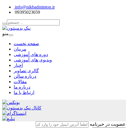
info@nikbadminton.ir
09395023659
منو
صفحه نخست
مربیان
دوره های آموزشی
ویدیوی های آموزشی
اخبار
گالری تصاویر
درباره سالن
مقالات
درباره ما
ارتباط با ما
عضویت در خبرنامه