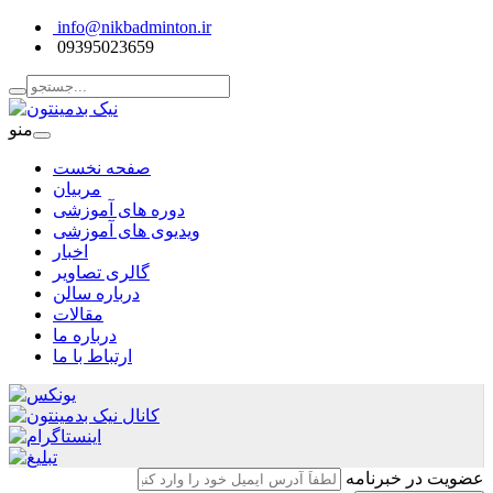
info@nikbadminton.ir
09395023659
منو
صفحه نخست
مربیان
دوره های آموزشی
ویدیوی های آموزشی
اخبار
گالری تصاویر
درباره سالن
مقالات
درباره ما
ارتباط با ما
عضویت در خبرنامه