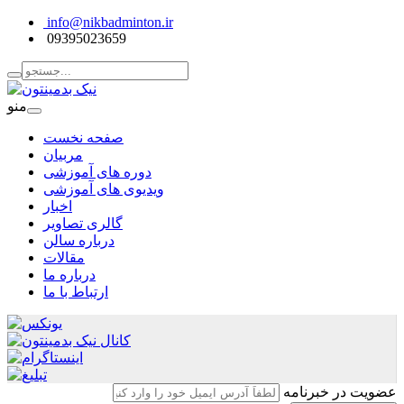
info@nikbadminton.ir
09395023659
منو
صفحه نخست
مربیان
دوره های آموزشی
ویدیوی های آموزشی
اخبار
گالری تصاویر
درباره سالن
مقالات
درباره ما
ارتباط با ما
عضویت در خبرنامه