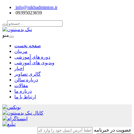
info@nikbadminton.ir
09395023659
منو
صفحه نخست
مربیان
دوره های آموزشی
ویدیوی های آموزشی
اخبار
گالری تصاویر
درباره سالن
مقالات
درباره ما
ارتباط با ما
عضویت در خبرنامه