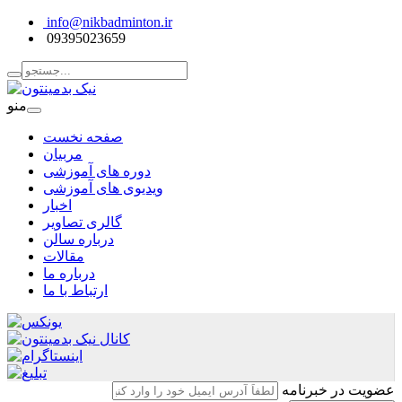
info@nikbadminton.ir
09395023659
منو
صفحه نخست
مربیان
دوره های آموزشی
ویدیوی های آموزشی
اخبار
گالری تصاویر
درباره سالن
مقالات
درباره ما
ارتباط با ما
عضویت در خبرنامه