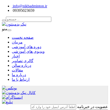
info@nikbadminton.ir
09395023659
منو
صفحه نخست
مربیان
دوره های آموزشی
ویدیوی های آموزشی
اخبار
گالری تصاویر
درباره سالن
مقالات
درباره ما
ارتباط با ما
عضویت در خبرنامه