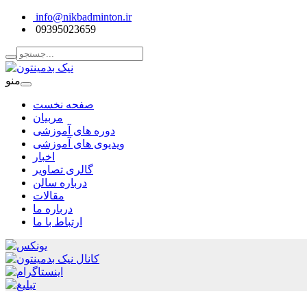
info@nikbadminton.ir
09395023659
منو
صفحه نخست
مربیان
دوره های آموزشی
ویدیوی های آموزشی
اخبار
گالری تصاویر
درباره سالن
مقالات
درباره ما
ارتباط با ما