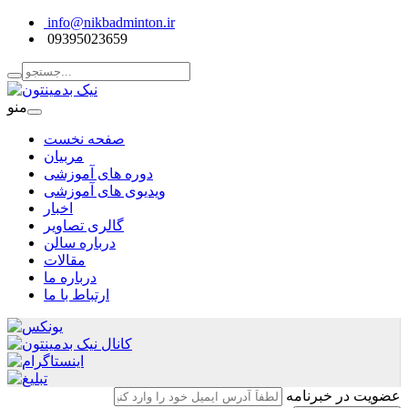
info@nikbadminton.ir
09395023659
منو
صفحه نخست
مربیان
دوره های آموزشی
ویدیوی های آموزشی
اخبار
گالری تصاویر
درباره سالن
مقالات
درباره ما
ارتباط با ما
عضویت در خبرنامه