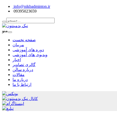
info@nikbadminton.ir
09395023659
منو
صفحه نخست
مربیان
دوره های آموزشی
ویدیوی های آموزشی
اخبار
گالری تصاویر
درباره سالن
مقالات
درباره ما
ارتباط با ما