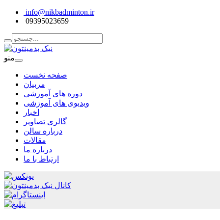
info@nikbadminton.ir
09395023659
منو
صفحه نخست
مربیان
دوره های آموزشی
ویدیوی های آموزشی
اخبار
گالری تصاویر
درباره سالن
مقالات
درباره ما
ارتباط با ما