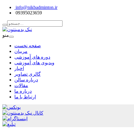
info@nikbadminton.ir
09395023659
منو
صفحه نخست
مربیان
دوره های آموزشی
ویدیوی های آموزشی
اخبار
گالری تصاویر
درباره سالن
مقالات
درباره ما
ارتباط با ما