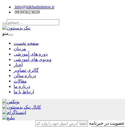
info@nikbadminton.ir
09395023659
منو
صفحه نخست
مربیان
دوره های آموزشی
ویدیوی های آموزشی
اخبار
گالری تصاویر
درباره سالن
مقالات
درباره ما
ارتباط با ما
عضویت در خبرنامه