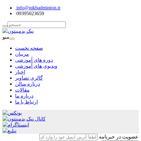
info@nikbadminton.ir
09395023659
منو
صفحه نخست
مربیان
دوره های آموزشی
ویدیوی های آموزشی
اخبار
گالری تصاویر
درباره سالن
مقالات
درباره ما
ارتباط با ما
عضویت در خبرنامه