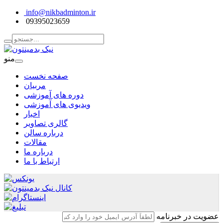
info@nikbadminton.ir
09395023659
منو
صفحه نخست
مربیان
دوره های آموزشی
ویدیوی های آموزشی
اخبار
گالری تصاویر
درباره سالن
مقالات
درباره ما
ارتباط با ما
عضویت در خبرنامه