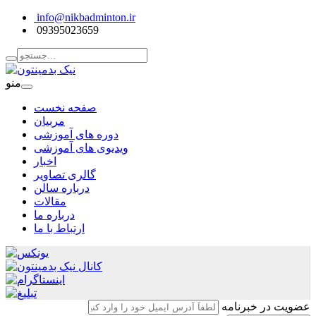
info@nikbadminton.ir
09395023659
منو
صفحه نخست
مربیان
دوره های آموزشی
ویدیوی های آموزشی
اخبار
گالری تصاویر
درباره سالن
مقالات
درباره ما
ارتباط با ما
عضویت در خبرنامه