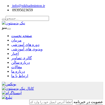
info@nikbadminton.ir
09395023659
منو
صفحه نخست
مربیان
دوره های آموزشی
ویدیوی های آموزشی
اخبار
گالری تصاویر
درباره سالن
مقالات
درباره ما
ارتباط با ما
عضویت در خبرنامه