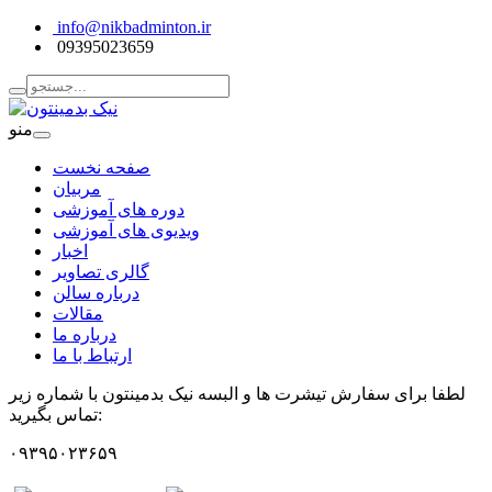
info@nikbadminton.ir
09395023659
منو
صفحه نخست
مربیان
دوره های آموزشی
ویدیوی های آموزشی
اخبار
گالری تصاویر
درباره سالن
مقالات
درباره ما
ارتباط با ما
لطفا برای سفارش تیشرت ها و البسه نیک بدمینتون با شماره زیر
تماس بگیرید:
۰۹۳۹۵۰۲۳۶۵۹