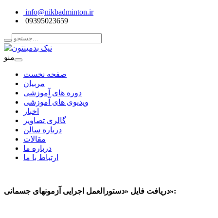
info@nikbadminton.ir
09395023659
منو
صفحه نخست
مربیان
دوره های آموزشی
ویدیوی های آموزشی
اخبار
گالری تصاویر
درباره سالن
مقالات
درباره ما
ارتباط با ما
دریافت فایل «دستورالعمل اجرایی آزمونهای جسمانی»: