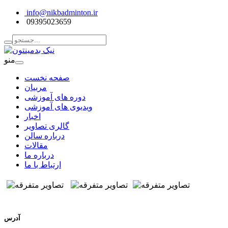
info@nikbadminton.ir
09395023659
منو
صفحه نخست
مربیان
دوره های آموزشی
ویدیوی های آموزشی
اخبار
گالری تصاویر
درباره سالن
مقالات
درباره ما
ارتباط با ما
آدرس