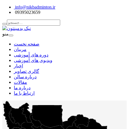
info@nikbadminton.ir
09395023659
منو
صفحه نخست
مربیان
دوره های آموزشی
ویدیوی های آموزشی
اخبار
گالری تصاویر
درباره سالن
مقالات
درباره ما
ارتباط با ما