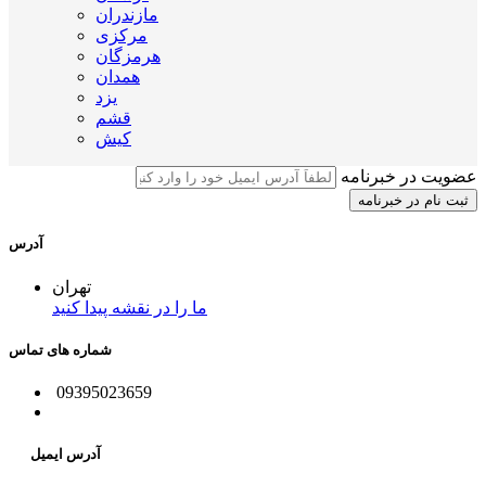
مازندران
مرکزی
هرمزگان
همدان
یزد
قشم
کیش
عضویت در خبرنامه
آدرس
تهران
ما را در نقشه پیدا کنید
شماره های تماس
09395023659
آدرس ایمیل