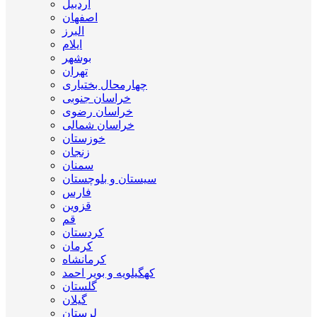
اردبیل
اصفهان
البرز
ایلام
بوشهر
تهران
چهارمحال بختیاری
خراسان جنوبی
خراسان رضوی
خراسان شمالی
خوزستان
زنجان
سمنان
سیستان و بلوچستان
فارس
قزوین
قم
کردستان
کرمان
کرمانشاه
کهگیلویه و بویر احمد
گلستان
گیلان
لرستان